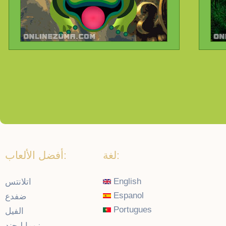
لغة:
أفضل الألعاب:
English
اتلانتس
Espanol
ضفدع
Portugues
الفيل
زوما ليجند