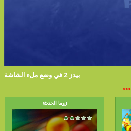
بيدز 2 في وضع ملء الشاشة
زوما الحديثة