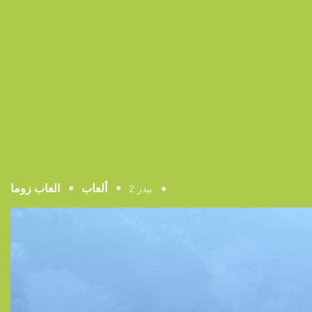
ألعاب
العاب زوما
بيدز 2