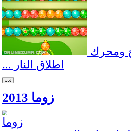
ح ومحرك
اطلاق النار ...
لعب
زوما 2013