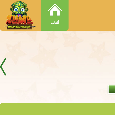
ألعاب
، مليئة رائحة حلوة من العصير والفواكه ناضجة، والتي هي اللعب
عطيك يشعر لا تنسى من ...