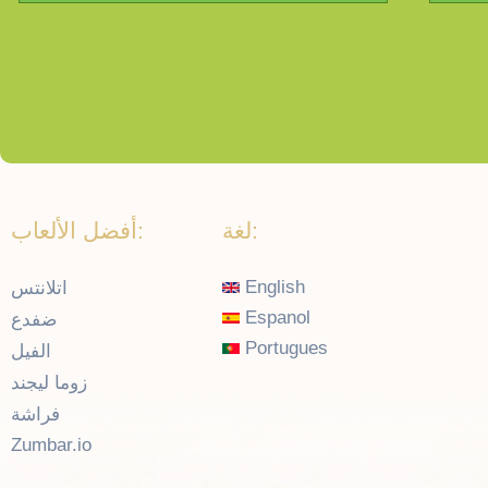
لغة:
أفضل الألعاب:
English
اتلانتس
Espanol
ضفدع
Portugues
الفيل
زوما ليجند
فراشة
Zumbar.io