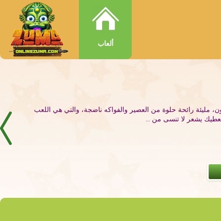
ألعاب
، مليئة رائحة حلوة من العصير والفواكه ناضجة، والتي هي اللعب
عيدا عن الروتين اليومي والحصول على بعض المتعة، ولكن كنت تريد
عطيك يشعر لا تنسى من ...
وما اللعبة هي في خدمتكم....