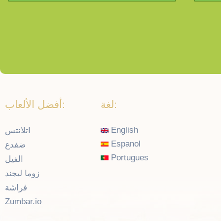
لغة:
أفضل الألعاب:
English
اتلانتس
Espanol
ضفدع
Portugues
الفيل
زوما ليجند
فراشة
Zumbar.io